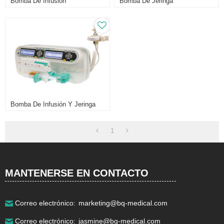
Bomba De Infusión
Bomba De Jeringa
Teléfono:
+86 021-57743953
Bomba De Infusión Y Jeringa
Email:
info@bq-medical.com
Michael@bq-medical.com
1
Dirección detallada:
No.18,Cheye Road,Songjiang
District,Shanghai 201611 China.
MANTENERSE EN CONTACTO
Correo electrónico:
marketing@bq-medical.com
Correo electrónico:
jasmine@bq-medical.com