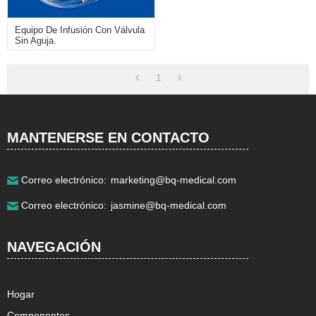
Equipo De Infusión Con Válvula
Sin Aguja.
Email:
info@bq-medical.com
Michael@bq-medical.com
1
Dirección detallada:
No.18,Cheye Road,Songjiang
District,Shanghai 201611 China.
MANTENERSE EN CONTACTO
Correo electrónico:
marketing@bq-medical.com
Correo electrónico:
jasmine@bq-medical.com
NAVEGACIÓN
Hogar
Componentes