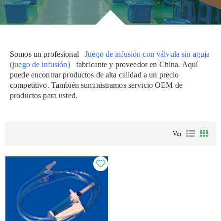
Inicio
todos
Set de infusiones
/
/
/
/
Equipo de infusión con válvula sin aguja.
Somos un profesional
Juego de infusión con válvula sin aguja
(juego de infusión)
fabricante y proveedor en China. Aquí
puede encontrar productos de alta calidad a un precio
competitivo. También suministramos servicio OEM de
productos para usted.
Ver
Teléfono:
+86 021-57743953