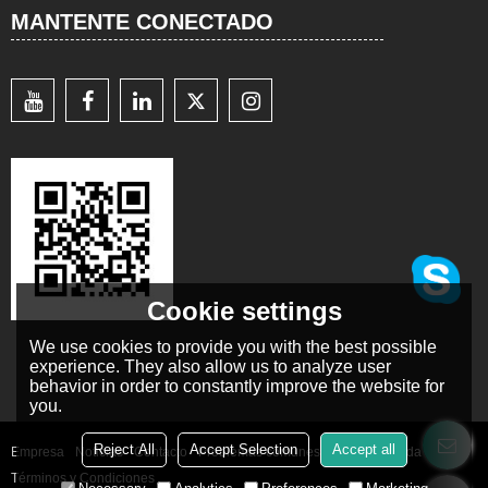
MANTENTE CONECTADO
Cookie settings
We use cookies to provide you with the best possible
experience. They also allow us to analyze user
behavior in order to constantly improve the website for
you.
Reject All
Accept Selection
Accept all
Empresa
Noticias
Contacto
Problemas comunes
Noticia Privada
Términos y Condiciones