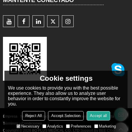
Cookie settings
We use cookies to provide you with the best possible
experience. They also allow us to analyze user
behavior in order to constantly improve the website for
you.
Reject All
Accept Selection
Accept all
Empresa
Noticias
Contacto
Problemas comunes
Noticia Privada
Términos y Condiciones
Necessary
Analytics
Preferences
Marketing
Copyright © 2026
BQ PLUS MEDICAL CO., LTD
Support By
BEE Cloud